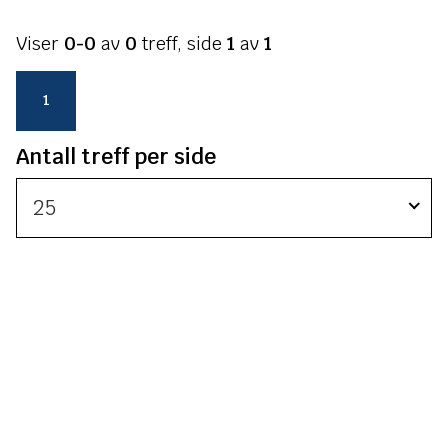
n
e
Viser
0-0
av
0
treff, side
1
av
1
e
s
u
1
l
t
Antall treff per side
a
t
25