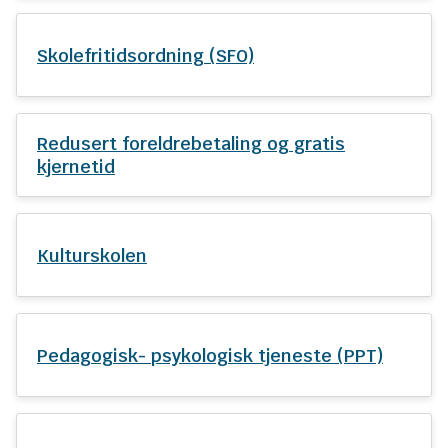
n
e
Skolefritidsordning (SFO)
Redusert foreldrebetaling og gratis
kjernetid
Kulturskolen
Pedagogisk- psykologisk tjeneste (PPT)