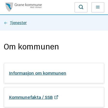
G
Søk
Meny
r
Du
Tjenester
a
er
n
Om kommunen
her:
e
k
o
Informasjon om kommunen
m
m
Kommunefakta / SSB
u