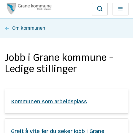
G
Søk
Meny
r
Du
Om kommunen
a
er
n
Jobb i Grane kommune -
her:
e
Ledige stillinger
k
o
m
Kommunen som arbeidsplass
m
u
Greit å vite før du søker jobb i Grane