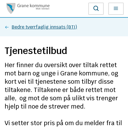
G
Søk
Meny
r
Du
Bedre tverrfaglig innsats (BTI)
a
er
n
Tjenestetilbud
her:
e
Her finner du oversikt over tiltak rettet
k
mot barn og unge i Grane kommune, og
o
kort vei til tjenestene som tilbyr disse
tiltakene. Tiltakene er både rettet mot
m
alle, og mot de som på ulikt vis trenger
m
hjelp til noe de strever med.
u
Vi setter stor pris på om du melder fra til