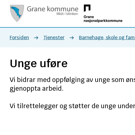
Grane
kommune
Du
Forsiden
Tjenester
Barnehage, skole og fami
er
Unge uføre
her:
Vi bidrar med oppfølging av unge som øns
gjenoppta arbeid.
Vi tilrettelegger og støtter de unge under