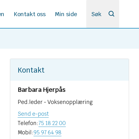
en
Kontakt oss
Min side
Søk
Kontakt
Barbara Hjerpås
Ped.leder - Voksenopplæring
til
Send e-post
Barbara
Telefon
75 18 22 00
Hjerpås
Mobil
95 97 64 98