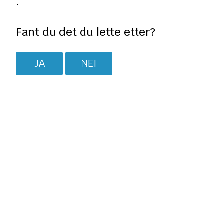
.
Fant du det du lette etter?
JA
NEI