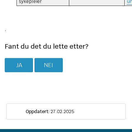
n
sykepleier
un
e
.
Fant du det du lette etter?
JA
NEI
Oppdatert:
27.02.2025