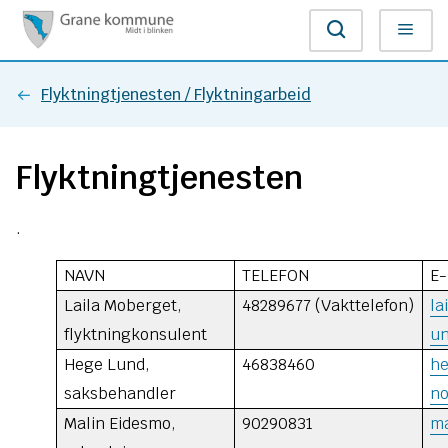
G
Søk
Meny
r
Du
Flyktningtjenesten / Flyktningarbeid
a
er
n
Flyktningtjenesten
her:
e
.
k
NAVN
o
TELEFON
E
Laila Moberget,
48289677
(Vakttelefon)
la
m
flyktningkonsulent
un
m
Hege Lund,
46838460
h
saksbehandler
n
u
Malin Eidesmo,
90290831
m