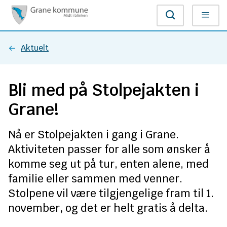
G
Søk
Meny
r
Du
Aktuelt
a
er
n
Bli med på Stolpejakten i
her:
e
Grane!
k
Nå er Stolpejakten i gang i Grane.
o
Aktiviteten passer for alle som ønsker å
m
komme seg ut på tur, enten alene, med
familie eller sammen med venner.
m
Stolpene vil være tilgjengelige fram til
1.
u
november
,
og det er helt gratis å delta.