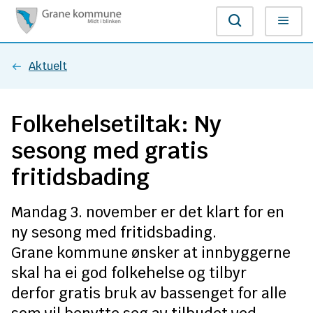
G
Søk
Meny
r
Du
Aktuelt
a
er
n
Folkehelsetiltak: Ny
her:
e
sesong med gratis
k
fritidsbading
o
Mandag 3. november er det klart for en
m
ny sesong med fritidsbading.
Grane kommune ønsker at innbyggerne
m
skal ha ei god folkehelse og tilbyr
u
derfor gratis bruk av bassenget for alle