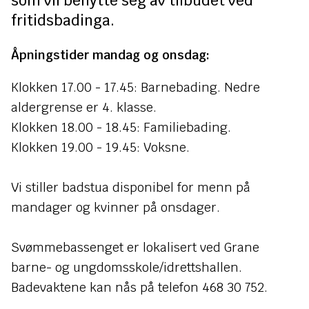
som vil benytte seg av tilbudet ved
n
fritidsbadinga.
e
Åpningstider mandag og onsdag:
Klokken 17.00 - 17.45: Barnebading. Nedre
aldergrense er 4. klasse.
Klokken 18.00 - 18.45: Familiebading.
Klokken 19.00 - 19.45: Voksne.
Vi stiller badstua disponibel for menn på
mandager og kvinner på onsdager.
Svømmebassenget er lokalisert ved Grane
barne- og ungdomsskole/idrettshallen.
Badevaktene kan nås på telefon 468 30 752.