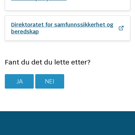
n
e
Direktoratet for samfunnssikkerhet og
beredskap
Fant du det du lette etter?
JA
NEI