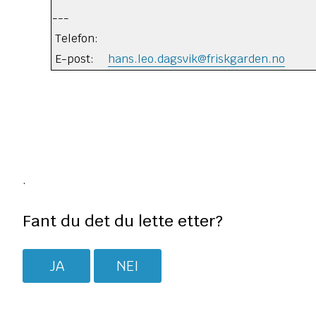
---
Telefon:
E-post:
hans.leo.dagsvik@friskgarden.no
.
Fant du det du lette etter?
JA
NEI