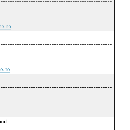
-------------------------------------------------
ne.no
-------------------------------------------------
ne.no
-------------------------------------------------
bud