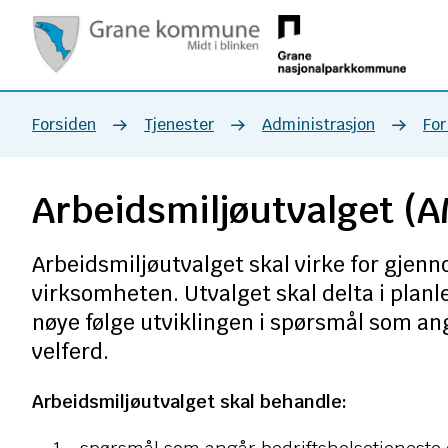
Grane
kommune
Du
Forsiden
Tjenester
Administrasjon
For
er
Arbeidsmiljøutvalget (
her:
Arbeidsmiljøutvalget skal virke for gjenno
virksomheten. Utvalget skal delta i planl
nøye følge utviklingen i spørsmål som an
velferd.
Arbeidsmiljøutvalget skal behandle: