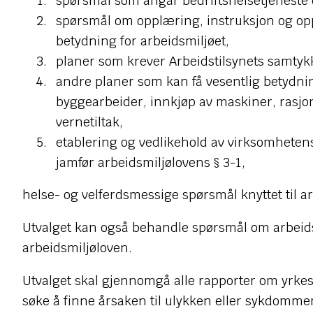
spørsmål som angår bedriftshelsetjeneste 
spørsmål om opplæring, instruksjon og op
betydning for arbeidsmiljøet,
planer som krever Arbeidstilsynets samtykke
andre planer som kan få vesentlig betydni
byggearbeider, innkjøp av maskiner, rasjo
vernetiltak,
etablering og vedlikehold av virksomhetens
jamfør arbeidsmiljølovens § 3-1,
helse- og velferdsmessige spørsmål knyttet til a
Utvalget kan også behandle spørsmål om arbeids
arbeidsmiljøloven.
Utvalget skal gjennomgå alle rapporter om yrkess
søke å finne årsaken til ulykken eller sykdommen, 