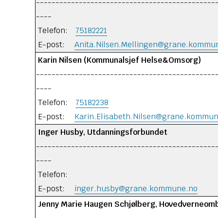
----------------------------------------------
----
Telefon:
75182221
E-post:
Anita.Nilsen.Mellingen@grane.kommu
Karin Nilsen (Kommunalsjef Helse&Omsorg)
----------------------------------------------
----
Telefon:
75182238
E-post:
Karin.Elisabeth.Nilsen@grane.kommu
Inger Husby, Utdanningsforbundet
----------------------------------------------
----
Telefon:
E-post:
inger.husby@grane.kommune.no
Jenny Marie Haugen Schjølberg, Hovedverneom