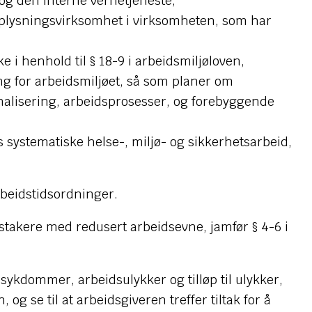
og den interne vernetjeneste,
plysningsvirksomhet i virksomheten, som har
 i henhold til § 18-9 i arbeidsmiljøloven,
ng for arbeidsmiljøet, så som planer om
nalisering, arbeidsprosesser, og forebyggende
 systematiske helse-, miljø- og sikkerhetsarbeid,
rbeidstidsordninger.
takere med redusert arbeidsevne, jamfør § 4-6 i
ykdommer, arbeidsulykker og tilløp til ulykker,
og se til at arbeidsgiveren treffer tiltak for å