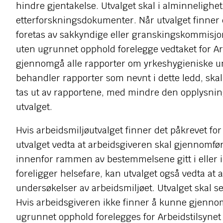
hindre gjentakelse. Utvalget skal i alminnelighet 
etterforskningsdokumenter. Når utvalget finner 
foretas av sakkyndige eller granskingskommisj
uten ugrunnet opphold forelegge vedtaket for Arbe
gjennomgå alle rapporter om yrkeshygieniske un
behandler rapporter som nevnt i dette ledd, ska
tas ut av rapportene, med mindre den opplysning
utvalget.
Hvis arbeidsmiljøutvalget finner det påkrevet for
utvalget vedta at arbeidsgiveren skal gjennomføre
innenfor rammen av bestemmelsene gitt i eller i
foreligger helsefare, kan utvalget også vedta at 
undersøkelser av arbeidsmiljøet. Utvalget skal se
Hvis arbeidsgiveren ikke finner å kunne gjennom
ugrunnet opphold forelegges for Arbeidstilsynet t