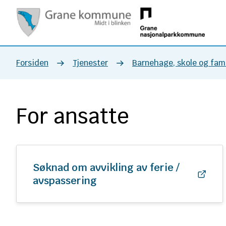
Grane
kommune
Du
Forsiden
Tjenester
Barnehage, skole og fami
er
For ansatte
her:
Søknad om avvikling av ferie /
avspassering