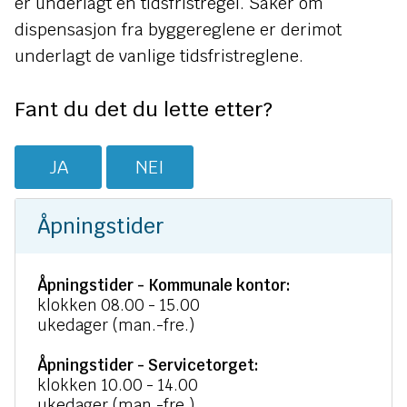
n
er underlagt en tidsfristregel. Saker om
dispensasjon fra byggereglene er derimot
e
underlagt de vanlige tidsfristreglene.
Fant du det du lette etter?
JA
NEI
Åpningstider
Åpningstider - Kommunale kontor:
klokken 08.00 - 15.00
ukedager (man.-fre.)
Åpningstider - Servicetorget:
klokken 10.00 - 14.00
ukedager (man.-fre.)