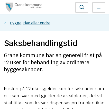
G
Søk
Meny
r
Du
Bygge, rive eller endre
a
er
n
Saksbehandlingstid
her:
e
Grane kommune har en generell frist på
k
12 uker for behandling av ordinære
o
byggesøknader.
m
m
Fristen på 12 uker gjelder kun for søknader som
er i samsvar med gjeldende arealplaner, det vil
u
si at tiltak som krever dispensasjon fra plan ikke