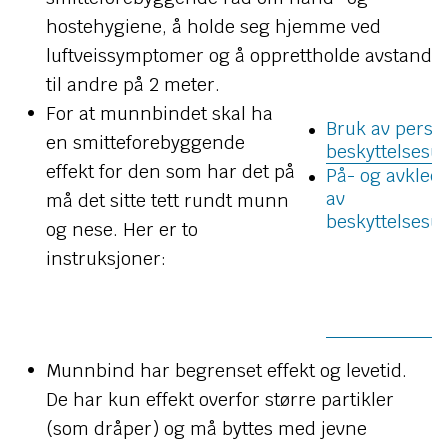
hostehygiene, å holde seg hjemme ved
luftveissymptomer og å opprettholde avstand
til andre på 2 meter.
For at munnbindet skal ha
Bruk av perso
en smitteforebyggende
beskyttelsesut
effekt for den som har det på
På- og avkled
av
må det sitte tett rundt munn
beskyttelsesut
og nese. Her er to
instruksjoner:
Munnbind har begrenset effekt og levetid.
De har kun effekt overfor større partikler
(som dråper) og må byttes med jevne