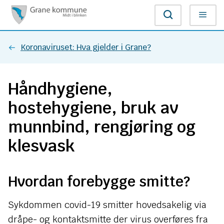
G
Søk
Meny
r
Du
Koronaviruset: Hva gjelder i Grane?
a
er
n
Håndhygiene,
her:
e
hostehygiene, bruk av
k
munnbind, rengjøring og
o
klesvask
m
Hvordan forebygge smitte?
m
u
Sykdommen covid-19 smitter hovedsakelig via
dråpe- og kontaktsmitte der virus overføres fra