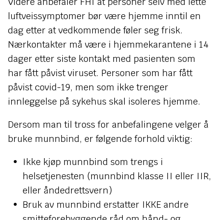
Videre anbefaler FHI at personer selv med lette
luftveissymptomer bør være hjemme inntil en
dag etter at vedkommende føler seg frisk.
Nærkontakter må være i hjemmekarantene i 14
dager etter siste kontakt med pasienten som
har fått påvist viruset. Personer som har fått
påvist covid-19, men som ikke trenger
innleggelse på sykehus skal isoleres hjemme.
Dersom man til tross for anbefalingene velger å
bruke munnbind, er følgende forhold viktig:
Ikke kjøp munnbind som trengs i
helsetjenesten (munnbind klasse II eller IIR,
eller åndedrettsvern)
Bruk av munnbind erstatter IKKE andre
smitteforebyggende råd om hånd- og