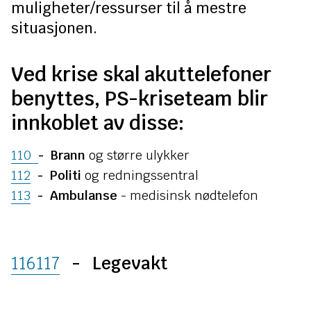
n
muligheter/ressurser til å mestre
situasjonen.
e
Ved krise skal akuttelefoner
benyttes, PS-kriseteam blir
innkoblet av disse:
110
- Brann
og større ulykker
112
- Politi
og redningssentral
113
- Ambulanse
- medisinsk nødtelefon
116117
- Legevakt