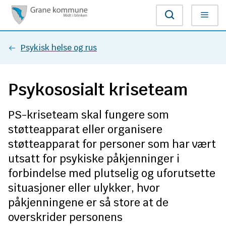
G
Søk
Meny
r
Du
Psykisk helse og rus
a
er
n
Psykososialt kriseteam
her:
e
PS-kriseteam skal fungere som
k
støtteapparat eller organisere
o
støtteapparat for personer som har vært
utsatt for psykiske påkjenninger i
m
forbindelse med plutselig og uforutsette
m
situasjoner eller ulykker, hvor
påkjenningene er så store at de
u
overskrider personens