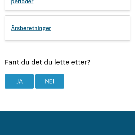
n
perioder
e
Årsberetninger
Fant du det du lette etter?
JA
NEI