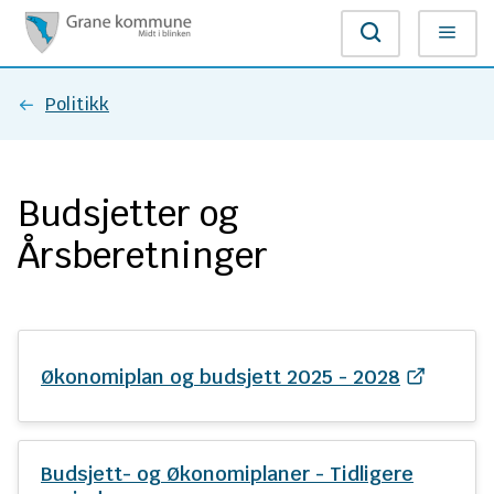
G
Søk
Meny
r
Du
Politikk
a
er
n
Budsjetter og
her:
e
Årsberetninger
k
o
m
Økonomiplan og budsjett 2025 - 2028
m
u
Budsjett- og Økonomiplaner - Tidligere