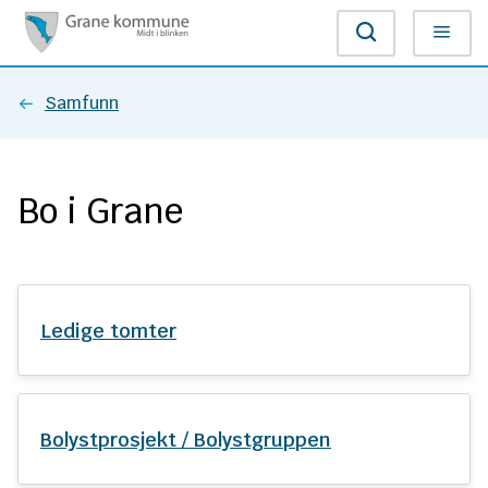
G
Søk
Meny
r
Du
Samfunn
a
er
n
Bo i Grane
her:
e
k
o
Ledige tomter
m
m
Bolystprosjekt / Bolystgruppen
u