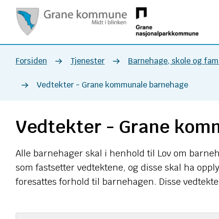
Grane
kommune
Du
Forsiden
Tjenester
Barnehage, skole og fami
er
Vedtekter - Grane kommunale barnehage
her:
Vedtekter - Grane kom
Alle barnehager skal i henhold til Lov om barne
som fastsetter vedtektene, og disse skal ha opp
foresattes forhold til barnehagen. Disse vedtek