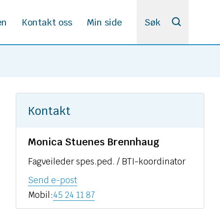
en
Kontakt oss
Min side
Søk
Kontakt
Monica Stuenes Brennhaug
Fagveileder spes.ped. / BTI-koordinator
til
Send e-post
Monica
Mobil
45 24 11 87
Stuenes
Brennhaug