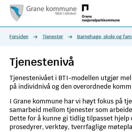
Grane
kommune
Du
Forsiden
Tjenester
Barnehage, skole og fami
er
Tjenestenivå
her:
Tjenestenivået i BTI-modellen utgjør me
på individnivå og den overordnede komm
I Grane kommune har vi høyt fokus på tje
samarbeid mellom tjenester som arbeider
Dette for å kunne gi tidlig tilpasset hjelp
prosedyrer, verktøy, tverrfaglige møtepl