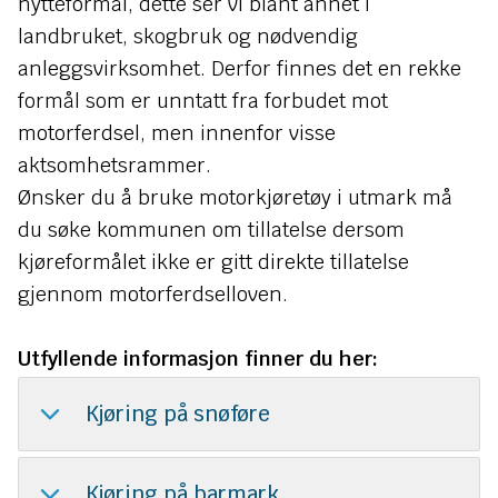
n
nytteformål, dette ser vi blant annet i
landbruket, skogbruk og nødvendig
e
anleggsvirksomhet. Derfor finnes det en rekke
formål som er unntatt fra forbudet mot
motorferdsel, men innenfor visse
aktsomhetsrammer.
Ønsker du å bruke motorkjøretøy i utmark må
du søke kommunen om tillatelse dersom
kjøreformålet ikke er gitt direkte tillatelse
gjennom motorferdselloven.
Utfyllende informasjon finner du her:
Kjøring på snøføre
Kjøring på barmark