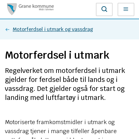
G
Søk
Meny
r
Du
Motorferdsel i utmark og vassdrag
a
er
n
Motorferdsel i utmark
her:
e
Regelverket om motorferdsel i utmark
k
gjelder for ferdsel både til lands og i
o
vassdrag. Det gjelder også for start og
landing med luftfartøy i utmark.
m
m
Motoriserte framkomstmidler i utmark og
u
vassdrag tjener i mange tilfeller åpenbare