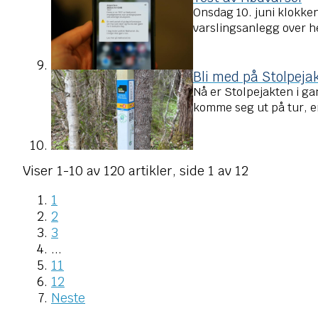
Onsdag 10. juni klokken
varslingsanlegg over he
Bli med på Stolpejak
Nå er Stolpejakten i ga
komme seg ut på tur, e
Viser
1-10
av
120
artikler,
side
1
av
12
1
2
3
...
11
12
Neste