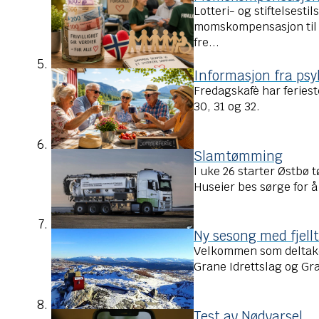
Lotteri- og stiftelsestil
momskompensasjon til f
fre...
Informasjon fra psy
Fredagskafè har feriest
30, 31 og 32.
Slamtømming
I uke 26 starter Østbø
Huseier bes sørge for å 
Ny sesong med fjell
Velkommen som deltaker
Grane Idrettslag og Gra
Test av Nødvarsel