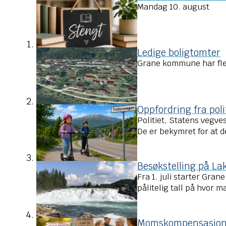
Mandag 10. august
Ledige boligtomter
Grane kommune har flere
Oppfordring fra poli
Politiet, Statens vegve
De er bekymret for at de
Besøkstelling på Lak
Fra 1. juli starter Gra
pålitelig tall på hvor 
Momskompensasjon fo