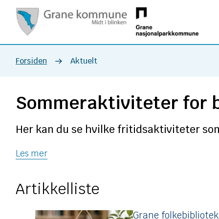
Grane
kommune
Du
Forsiden
Aktuelt
er
Sommeraktiviteter for 
her:
Her kan du se hvilke fritidsaktiviteter s
Les mer
Artikkelliste
Grane folkebibliotek