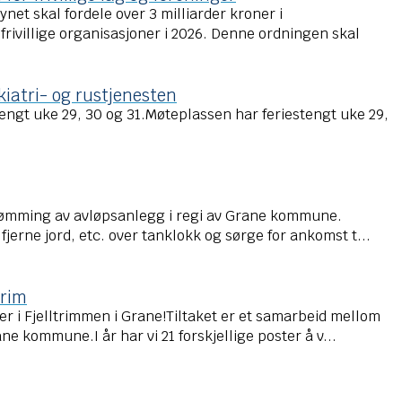
synet skal fordele over 3 milliarder kroner i
rivillige organisasjoner i 2026. Denne ordningen skal
kiatri- og rustjenesten
engt uke 29, 30 og 31.Møteplassen har feriestengt uke 29,
 tømming av avløpsanlegg i regi av Grane kommune.
fjerne jord, etc. over tanklokk og sørge for ankomst t...
trim
 i Fjelltrimmen i Grane!Tiltaket er et samarbeid mellom
ne kommune.I år har vi 21 forskjellige poster å v...